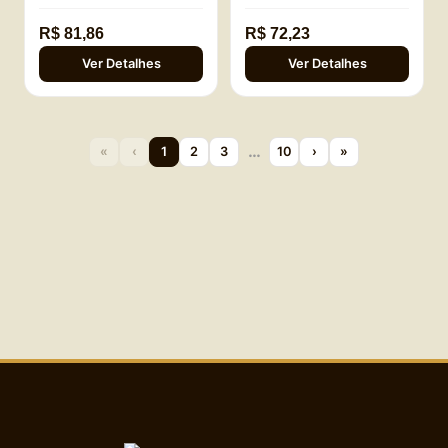
R$ 81,86
R$ 72,23
Ver Detalhes
Ver Detalhes
…
«
‹
1
2
3
10
›
»