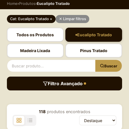
Home
›
Produtos
›
Eucalipto Tratado
Cat: Eucalipto Tratado ×
✕ Limpar filtros
Todos os Produtos
Eucalipto Tratado
Madeira Lixada
Pinus Tratado
Buscar
Filtro Avançado
118
produtos encontrados