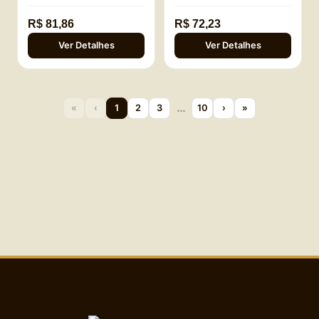
R$ 81,86
R$ 72,23
Ver Detalhes
Ver Detalhes
…
«
‹
1
2
3
10
›
»