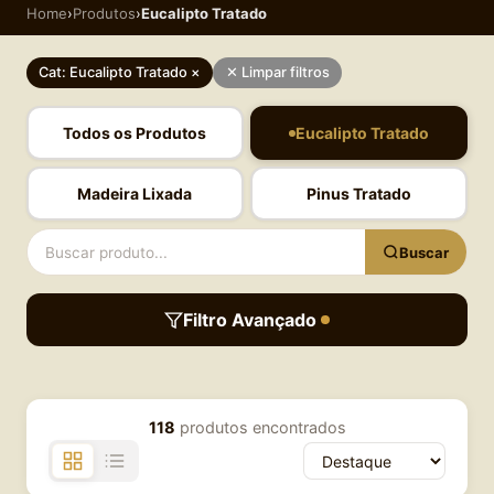
Home
›
Produtos
›
Eucalipto Tratado
Cat: Eucalipto Tratado ×
✕ Limpar filtros
Todos os Produtos
Eucalipto Tratado
Madeira Lixada
Pinus Tratado
Buscar
Filtro Avançado
118
produtos encontrados