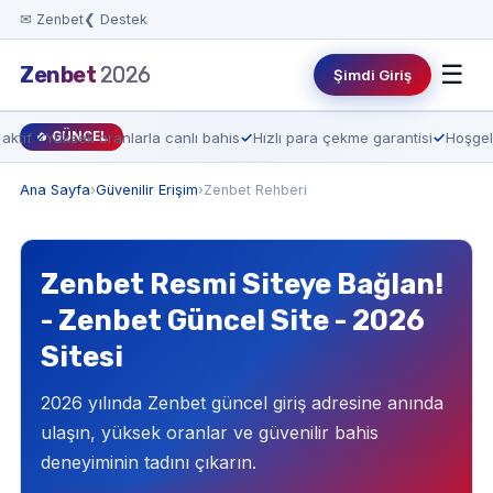
✉ Zenbet
❮ Destek
☰
Zenbet
2026
Şimdi Giriş
Yüksek oranlarla canlı bahis
Hızlı para çekme garantisi
Hoşgeldin 
🔥 GÜNCEL
Ana Sayfa
›
Güvenilir Erişim
›
Zenbet Rehberi
Zenbet Resmi Siteye Bağlan!
- Zenbet Güncel Site - 2026
Sitesi
2026 yılında Zenbet güncel giriş adresine anında
ulaşın, yüksek oranlar ve güvenilir bahis
deneyiminin tadını çıkarın.