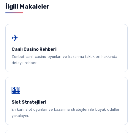
İlgili Makaleler
✈️
Canlı Casino Rehberi
Zenbet canlı casino oyunları ve kazanma taktikleri hakkında
detaylı rehber.
🎰
Slot Stratejileri
En karlı slot oyunları ve kazanma stratejileri ile büyük ödülleri
yakalayın.