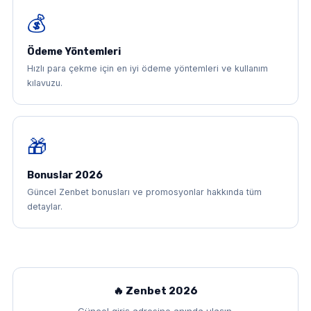
💰
Ödeme Yöntemleri
Hızlı para çekme için en iyi ödeme yöntemleri ve kullanım
kılavuzu.
🎁
Bonuslar 2026
Güncel Zenbet bonusları ve promosyonlar hakkında tüm
detaylar.
🔥 Zenbet 2026
Güncel giriş adresine anında ulaşın.