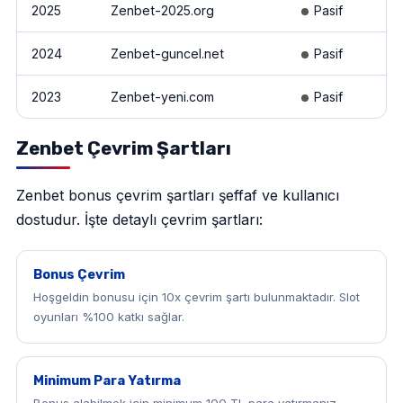
2025
Zenbet-2025.org
Pasif
2024
Zenbet-guncel.net
Pasif
2023
Zenbet-yeni.com
Pasif
Zenbet Çevrim Şartları
Zenbet bonus çevrim şartları şeffaf ve kullanıcı
dostudur. İşte detaylı çevrim şartları:
Bonus Çevrim
Hoşgeldin bonusu için 10x çevrim şartı bulunmaktadır. Slot
oyunları %100 katkı sağlar.
Minimum Para Yatırma
Bonus alabilmek için minimum 100 TL para yatırmanız