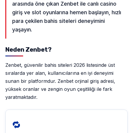
arasında öne çıkan Zenbet ile canlı casino
giriş ve slot oyunlarına hemen başlayın, hızlı
para çekilen bahis siteleri deneyimini
yaşayın.
Neden Zenbet?
Zenbet, güvenilir bahis siteleri 2026 listesinde üst
sıralarda yer alan, kullanıcılarına en iyi deneyimi
sunan bir platformdur. Zenbet orjinal giriş adresi,
yüksek oranlar ve zengin oyun çeşitliliği ile fark
yaratmaktadır.
🔁