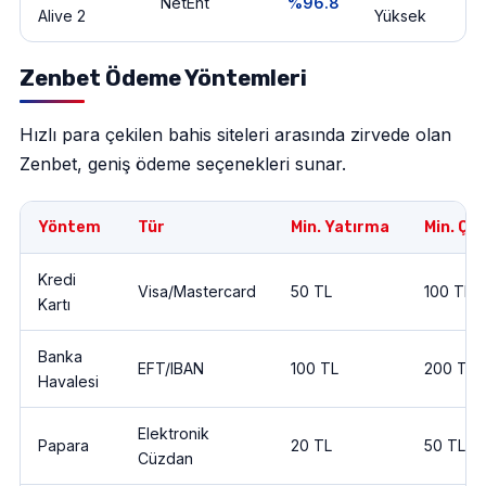
NetEnt
%96.8
Alive 2
Yüksek
Zenbet Ödeme Yöntemleri
Hızlı para çekilen bahis siteleri arasında zirvede olan
Zenbet, geniş ödeme seçenekleri sunar.
Yöntem
Tür
Min. Yatırma
Min. Çe
Kredi
Visa/Mastercard
50 TL
100 TL
Kartı
Banka
EFT/IBAN
100 TL
200 TL
Havalesi
Elektronik
Papara
20 TL
50 TL
Cüzdan