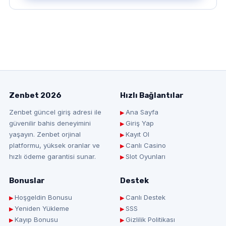
Zenbet 2026
Hızlı Bağlantılar
Zenbet güncel giriş adresi ile
Ana Sayfa
güvenilir bahis deneyimini
Giriş Yap
yaşayın. Zenbet orjinal
Kayıt Ol
platformu, yüksek oranlar ve
Canlı Casino
hızlı ödeme garantisi sunar.
Slot Oyunları
Bonuslar
Destek
Hoşgeldin Bonusu
Canlı Destek
Yeniden Yükleme
SSS
Kayıp Bonusu
Gizlilik Politikası