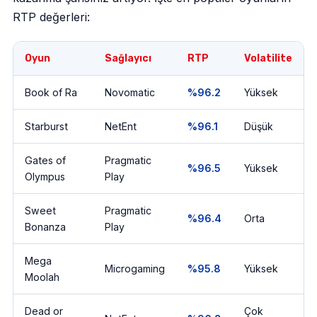
RTP değerleri:
Oyun
Sağlayıcı
RTP
Volatilite
Book of Ra
Novomatic
%96.2
Yüksek
Starburst
NetEnt
%96.1
Düşük
Gates of
Pragmatic
%96.5
Yüksek
Olympus
Play
Sweet
Pragmatic
%96.4
Orta
Bonanza
Play
Mega
Microgaming
%95.8
Yüksek
Moolah
Dead or
Çok