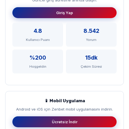
Giriş Yap
4.8
8.542
Kullanıcı Puanı
Yorum
%200
15dk
Hoşgeldin
Çekim Süresi
📱 Mobil Uygulama
Android ve iOS için Zenbet mobil uygulamasını indirin.
Ücretsiz İndir