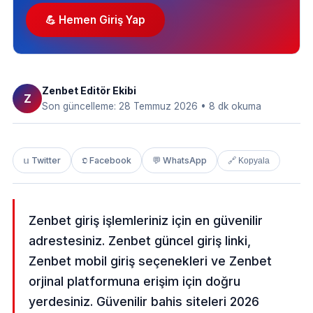
💪 Hemen Giriş Yap
Zenbet Editör Ekibi
Z
Son güncelleme: 28 Temmuz 2026 • 8 dk okuma
𝕦 Twitter
𝕺 Facebook
💬 WhatsApp
🔗 Kopyala
Zenbet giriş işlemleriniz için en güvenilir
adrestesiniz. Zenbet güncel giriş linki,
Zenbet mobil giriş seçenekleri ve Zenbet
orjinal platformuna erişim için doğru
yerdesiniz. Güvenilir bahis siteleri 2026