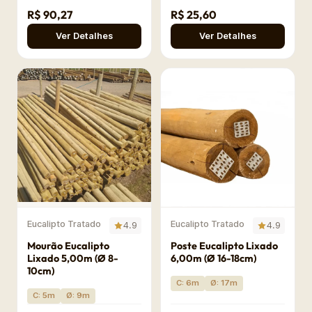
R$ 90,27
R$ 25,60
Ver Detalhes
Ver Detalhes
Eucalipto Tratado
Eucalipto Tratado
4.9
4.9
Mourão Eucalipto
Poste Eucalipto Lixado
Lixado 5,00m (Ø 8-
6,00m (Ø 16-18cm)
10cm)
C: 6m
Ø: 17m
C: 5m
Ø: 9m