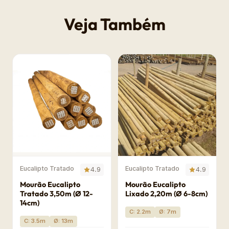
Veja Também
Eucalipto Tratado
Eucalipto Tratado
4.9
4.9
Mourão Eucalipto
Mourão Eucalipto
Tratado 3,50m (Ø 12-
Lixado 2,20m (Ø 6-8cm)
14cm)
C: 2.2m
Ø: 7m
C: 3.5m
Ø: 13m