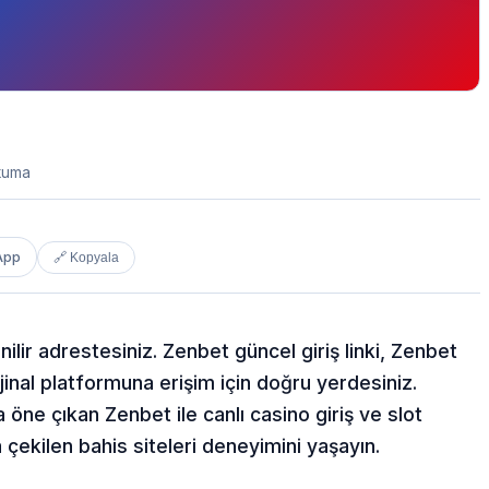
kuma
App
🔗 Kopyala
nilir adrestesiniz. Zenbet güncel giriş linki, Zenbet
jinal platformuna erişim için doğru yerdesiniz.
a öne çıkan Zenbet ile canlı casino giriş ve slot
 çekilen bahis siteleri deneyimini yaşayın.