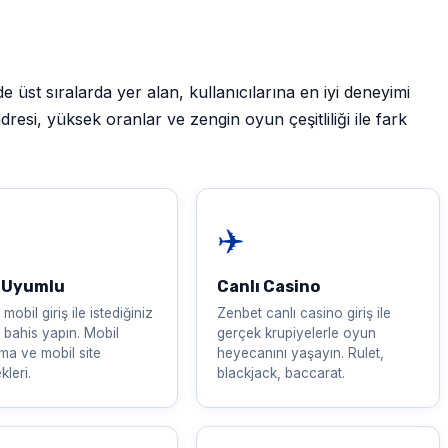
de üst sıralarda yer alan, kullanıcılarına en iyi deneyimi
dresi, yüksek oranlar ve zengin oyun çeşitliliği ile fark
✈️
l Uyumlu
Canlı Casino
mobil giriş ile istediğiniz
Zenbet canlı casino giriş ile
 bahis yapın. Mobil
gerçek krupiyelerle oyun
ma ve mobil site
heyecanını yaşayın. Rulet,
leri.
blackjack, baccarat.