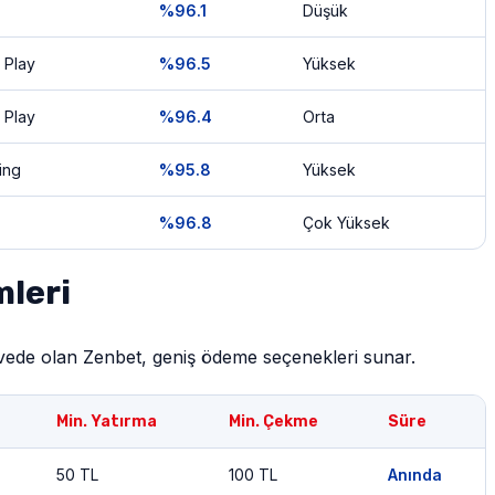
%96.1
Düşük
 Play
%96.5
Yüksek
 Play
%96.4
Orta
ing
%95.8
Yüksek
%96.8
Çok Yüksek
leri
zirvede olan Zenbet, geniş ödeme seçenekleri sunar.
Min. Yatırma
Min. Çekme
Süre
50 TL
100 TL
Anında