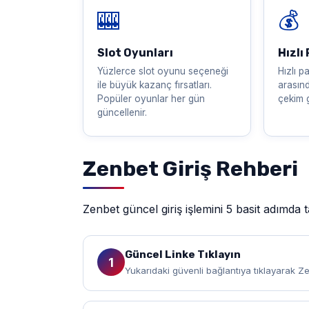
🎰
💰
Slot Oyunları
Hızlı
Yüzlerce slot oyunu seçeneği
Hızlı p
ile büyük kazanç fırsatları.
arasınd
Popüler oyunlar her gün
çekim g
güncellenir.
Zenbet Giriş Rehberi
Zenbet güncel giriş işlemini 5 basit adımda 
Güncel Linke Tıklayın
1
Yukarıdaki güvenli bağlantıya tıklayarak Ze