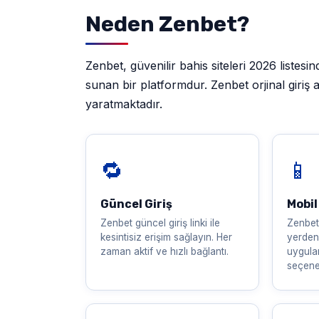
Neden Zenbet?
Zenbet, güvenilir bahis siteleri 2026 listesin
sunan bir platformdur. Zenbet orjinal giriş a
yaratmaktadır.
🔁
📱
Güncel Giriş
Mobi
Zenbet güncel giriş linki ile
Zenbet 
kesintisiz erişim sağlayın. Her
yerden
zaman aktif ve hızlı bağlantı.
uygula
seçenek