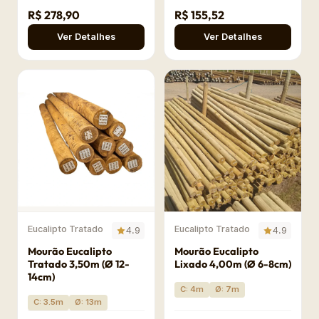
R$ 278,90
R$ 155,52
Ver Detalhes
Ver Detalhes
Eucalipto Tratado
Eucalipto Tratado
4.9
4.9
Mourão Eucalipto
Mourão Eucalipto
Tratado 3,50m (Ø 12-
Lixado 4,00m (Ø 6-8cm)
14cm)
C: 4m
Ø: 7m
C: 3.5m
Ø: 13m