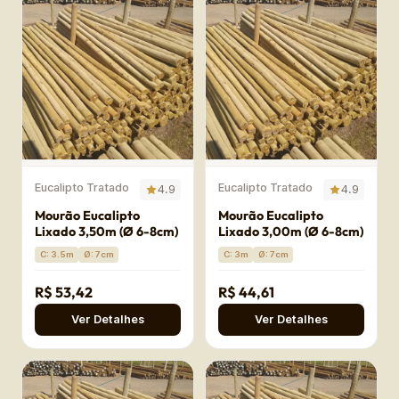
Eucalipto Tratado
Eucalipto Tratado
4.9
4.9
Mourão Eucalipto
Mourão Eucalipto
Lixado 3,50m (Ø 6-8cm)
Lixado 3,00m (Ø 6-8cm)
C: 3.5m
Ø: 7cm
C: 3m
Ø: 7cm
R$ 53,42
R$ 44,61
Ver Detalhes
Ver Detalhes