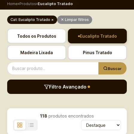
Home
›
Produtos
›
Eucalipto Tratado
Cat: Eucalipto Tratado ×
✕ Limpar filtros
Todos os Produtos
Eucalipto Tratado
Madeira Lixada
Pinus Tratado
Buscar
Filtro Avançado
118
produtos encontrados