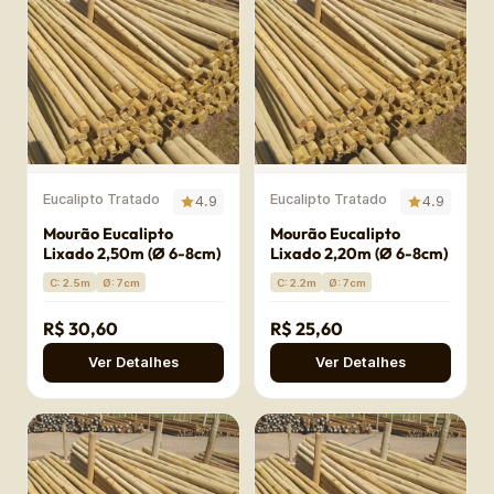
Eucalipto Tratado
Eucalipto Tratado
4.9
4.9
Mourão Eucalipto
Mourão Eucalipto
Lixado 2,50m (Ø 6-8cm)
Lixado 2,20m (Ø 6-8cm)
C: 2.5m
Ø: 7cm
C: 2.2m
Ø: 7cm
R$ 30,60
R$ 25,60
Ver Detalhes
Ver Detalhes