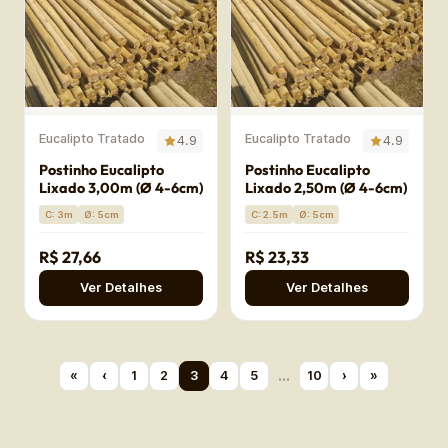
Eucalipto Tratado
Eucalipto Tratado
4.9
4.9
Postinho Eucalipto
Postinho Eucalipto
Lixado 3,00m (Ø 4-6cm)
Lixado 2,50m (Ø 4-6cm)
C: 3m
Ø: 5cm
C: 2.5m
Ø: 5cm
R$ 27,66
R$ 23,33
Ver Detalhes
Ver Detalhes
…
«
‹
1
2
3
4
5
10
›
»