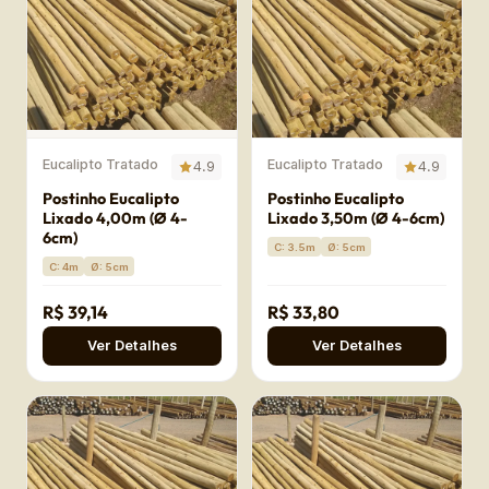
Eucalipto Tratado
Eucalipto Tratado
4.9
4.9
Postinho Eucalipto
Postinho Eucalipto
Lixado 4,00m (Ø 4-
Lixado 3,50m (Ø 4-6cm)
6cm)
C: 3.5m
Ø: 5cm
C: 4m
Ø: 5cm
R$ 39,14
R$ 33,80
Ver Detalhes
Ver Detalhes