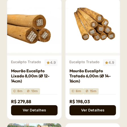
Eucalipto Tratado
Eucalipto Tratado
4.9
4.9
Mourão Eucalipto
Mourão Eucalipto
Lixado 8,00m (Ø 12-
Tratado 6,00m (Ø 14-
14cm)
16cm)
C: 8m
Ø: 13m
C: 6m
Ø: 15m
R$ 279,88
R$ 198,03
Ver Detalhes
Ver Detalhes