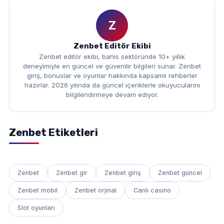
Z
Zenbet Editör Ekibi
Zenbet editör ekibi, bahis sektöründe 10+ yıllık
deneyimiyle en güncel ve güvenilir bilgileri sunar. Zenbet
giriş, bonuslar ve oyunlar hakkında kapsamlı rehberler
hazırlar. 2026 yılında da güncel içeriklerle okuyucularını
bilgilendirmeye devam ediyor.
Zenbet Etiketleri
Zenbet
Zenbet gir
Zenbet giriş
Zenbet güncel
Zenbet mobil
Zenbet orjinal
Canlı casino
Slot oyunları