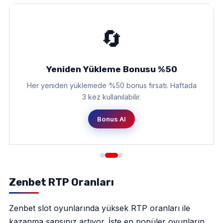
🔄
Yeniden Yükleme Bonusu %50
Her yeniden yüklemede %50 bonus fırsatı. Haftada
3 kez kullanılabilir.
Bonus Al
Zenbet RTP Oranları
Zenbet slot oyunlarında yüksek RTP oranları ile
kazanma şansınız artıyor. İşte en popüler oyunların