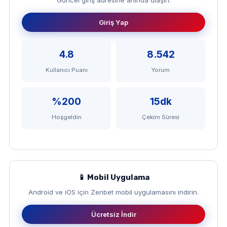
Giriş Yap
4.8
8.542
Kullanıcı Puanı
Yorum
%200
15dk
Hoşgeldin
Çekim Süresi
📱 Mobil Uygulama
Android ve iOS için Zenbet mobil uygulamasını indirin.
Ücretsiz İndir