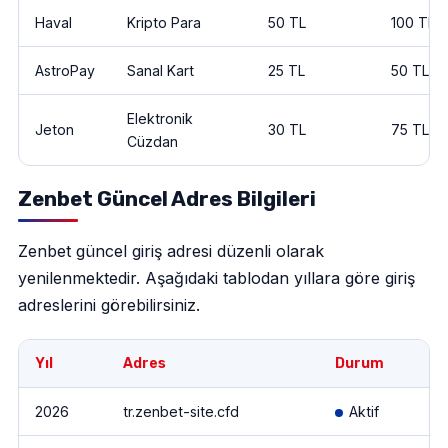
Haval
Kripto Para
50 TL
100 TL
AstroPay
Sanal Kart
25 TL
50 TL
Elektronik
Jeton
30 TL
75 TL
Cüzdan
Zenbet Güncel Adres Bilgileri
Zenbet güncel giriş adresi düzenli olarak
yenilenmektedir. Aşağıdaki tablodan yıllara göre giriş
adreslerini görebilirsiniz.
Yıl
Adres
Durum
2026
tr.zenbet-site.cfd
Aktif