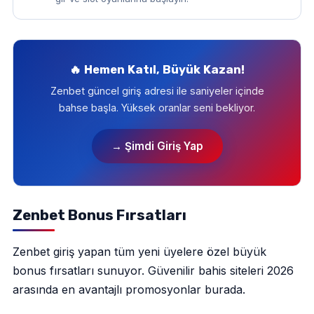
🔥 Hemen Katıl, Büyük Kazan!
Zenbet güncel giriş adresi ile saniyeler içinde
bahse başla. Yüksek oranlar seni bekliyor.
→ Şimdi Giriş Yap
Zenbet Bonus Fırsatları
Zenbet giriş yapan tüm yeni üyelere özel büyük
bonus fırsatları sunuyor. Güvenilir bahis siteleri 2026
arasında en avantajlı promosyonlar burada.