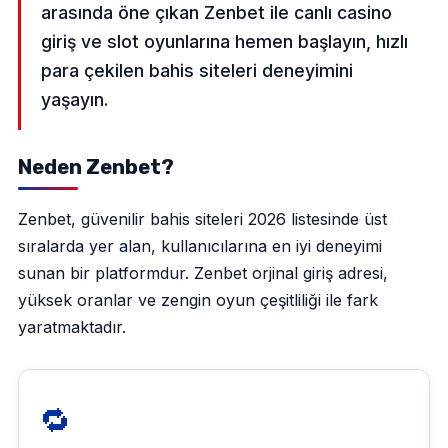
arasında öne çıkan Zenbet ile canlı casino
giriş ve slot oyunlarına hemen başlayın, hızlı
para çekilen bahis siteleri deneyimini
yaşayın.
Neden Zenbet?
Zenbet, güvenilir bahis siteleri 2026 listesinde üst
sıralarda yer alan, kullanıcılarına en iyi deneyimi
sunan bir platformdur. Zenbet orjinal giriş adresi,
yüksek oranlar ve zengin oyun çeşitliliği ile fark
yaratmaktadır.
🔁