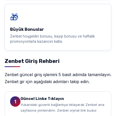
🎁
Büyük Bonuslar
Zenbet hoşgeldin bonusu, kayıp bonusu ve haftalık
promosyonlarla kazancını katla.
Zenbet Giriş Rehberi
Zenbet güncel giriş işlemini 5 basit adımda tamamlayın.
Zenbet gir için aşağıdaki adımları takip edin.
Güncel Linke Tıklayın
1
Yukarıdaki güvenli bağlantıya tıklayarak Zenbet ana
sayfasına yönlendirin. Zenbet orjinal link budur.