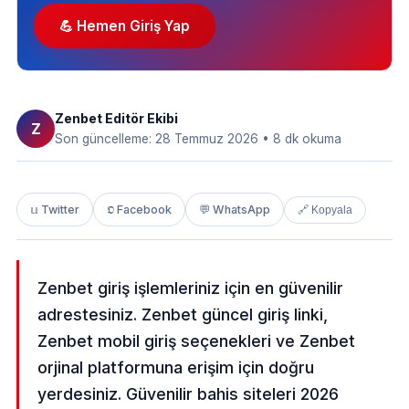
💪 Hemen Giriş Yap
Zenbet Editör Ekibi
Z
Son güncelleme: 28 Temmuz 2026 • 8 dk okuma
𝕦 Twitter
𝕺 Facebook
💬 WhatsApp
🔗 Kopyala
Zenbet giriş işlemleriniz için en güvenilir
adrestesiniz. Zenbet güncel giriş linki,
Zenbet mobil giriş seçenekleri ve Zenbet
orjinal platformuna erişim için doğru
yerdesiniz. Güvenilir bahis siteleri 2026