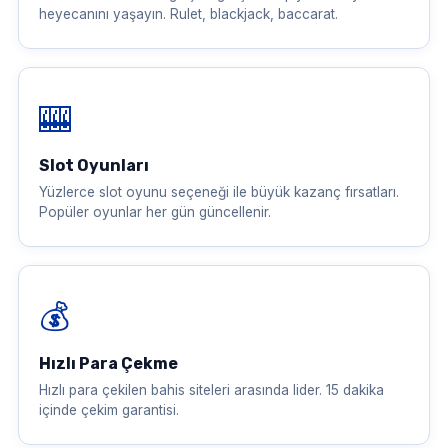
heyecanını yaşayın. Rulet, blackjack, baccarat.
🎰
Slot Oyunları
Yüzlerce slot oyunu seçeneği ile büyük kazanç fırsatları.
Popüler oyunlar her gün güncellenir.
💰
Hızlı Para Çekme
Hızlı para çekilen bahis siteleri arasında lider. 15 dakika
içinde çekim garantisi.