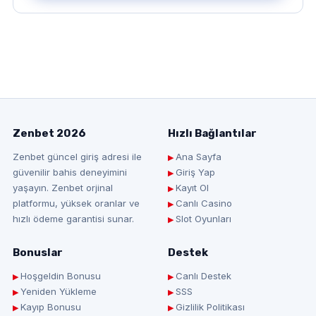
Zenbet 2026
Hızlı Bağlantılar
Zenbet güncel giriş adresi ile
Ana Sayfa
güvenilir bahis deneyimini
Giriş Yap
yaşayın. Zenbet orjinal
Kayıt Ol
platformu, yüksek oranlar ve
Canlı Casino
hızlı ödeme garantisi sunar.
Slot Oyunları
Bonuslar
Destek
Hoşgeldin Bonusu
Canlı Destek
Yeniden Yükleme
SSS
Kayıp Bonusu
Gizlilik Politikası