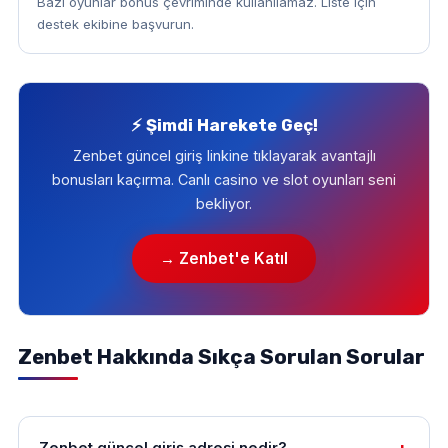
Bazı oyunlar bonus çevriminde kullanılamaz. Liste için
destek ekibine başvurun.
⚡ Şimdi Harekete Geç!
Zenbet güncel giriş linkine tıklayarak avantajlı
bonusları kaçırma. Canlı casino ve slot oyunları seni
bekliyor.
→ Zenbet'e Katıl
Zenbet Hakkında Sıkça Sorulan Sorular