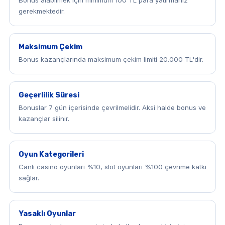
gerekmektedir.
Maksimum Çekim
Bonus kazançlarında maksimum çekim limiti 20.000 TL'dir.
Geçerlilik Süresi
Bonuslar 7 gün içerisinde çevrilmelidir. Aksi halde bonus ve
kazançlar silinir.
Oyun Kategorileri
Canlı casino oyunları %10, slot oyunları %100 çevrime katkı
sağlar.
Yasaklı Oyunlar