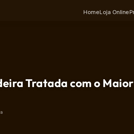
Home
Loja Online
P
deira Tratada com o Maior
ra