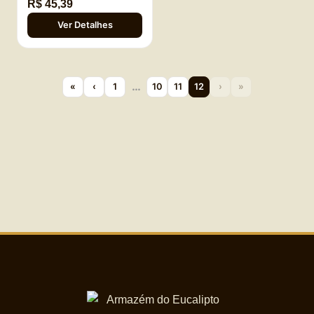
R$ 45,39
Ver Detalhes
…
«
‹
1
10
11
12
›
»