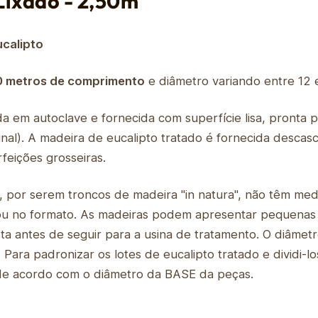
Lixado - 2,50m
calipto
0 metros de comprimento
e diâmetro variando entre 12 
ada em autoclave e fornecida com superfície lisa, pronta 
nal). A madeira de eucalipto tratado é fornecida desca
feições grosseiras.
o, por serem troncos de madeira "in natura", não têm me
 ou no formato. As madeiras podem apresentar pequenas
sta antes de seguir para a usina de tratamento. O diâme
Para padronizar os lotes de eucalipto tratado e dividi
s de acordo com o diâmetro da BASE da peças.