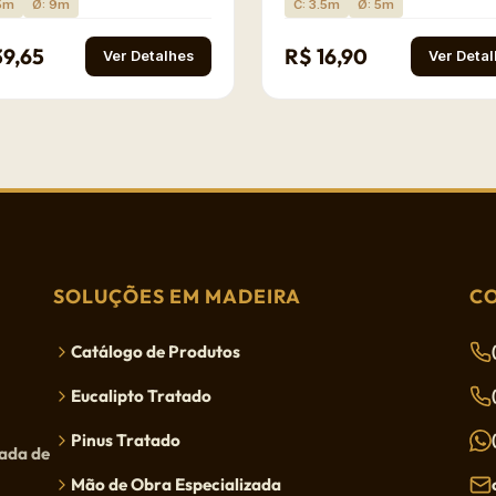
.5m
Ø: 9m
C: 3.5m
Ø: 5m
39,65
R$ 16,90
Ver Detalhes
Ver Deta
SOLUÇÕES EM MADEIRA
C
Catálogo de Produtos
Eucalipto Tratado
Pinus Tratado
tada de
Mão de Obra Especializada