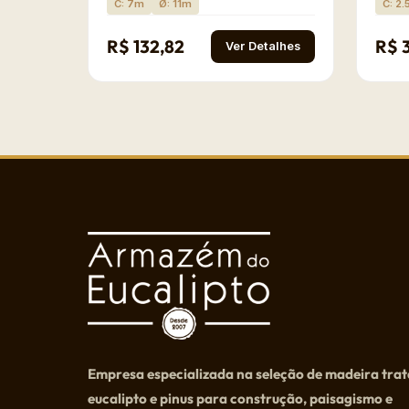
C: 7m
Ø: 11m
C: 2
R$ 132,82
R$ 
Ver Detalhes
Empresa especializada na seleção de madeira tra
eucalipto e pinus para construção, paisagismo e