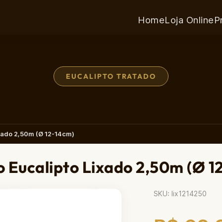
Home
Loja Online
P
EUCALIPTO TRATADO
xado 2,50m (Ø 12-14cm)
 Eucalipto Lixado 2,50m (Ø 1
SKU: lix1214250