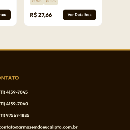
C: 3m
Ø: 5m
R$ 27,66
lhes
Ver Detalhes
ONTATO
(11) 4159-7045
(11) 4159-7040
(11) 97567-1885
contato@armazemdoeucalipto.com.br