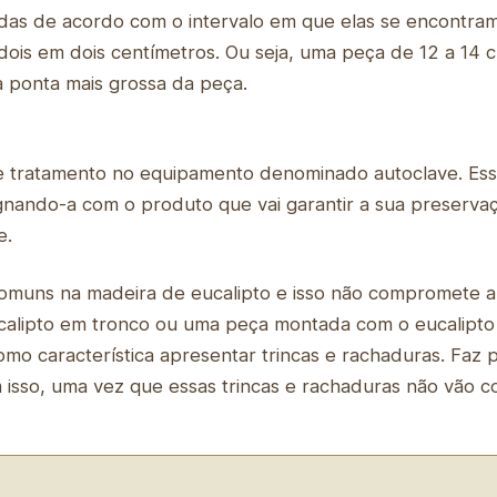
nadas de acordo com o intervalo em que elas se encontra
dois em dois centímetros. Ou seja, uma peça de 12 a 14 c
a ponta mais grossa da peça.
e tratamento no equipamento denominado autoclave. Es
gnando-a com o produto que vai garantir a sua preserv
e.
omuns na madeira de eucalipto e isso não compromete a
eucalipto em tronco ou uma peça montada com o eucalipto
omo característica apresentar trincas e rachaduras. Faz
sso, uma vez que essas trincas e rachaduras não vão c