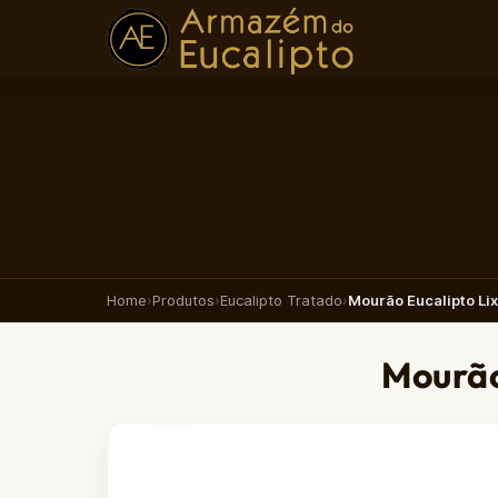
Home
›
Produtos
›
Eucalipto Tratado
›
Mourão Eucalipto Li
Mourão