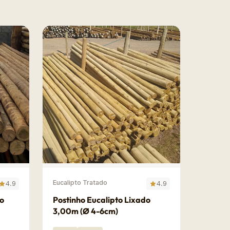
Eucalipto Tratado
4.9
4.9
do
Postinho Eucalipto Lixado
3,00m (Ø 4-6cm)