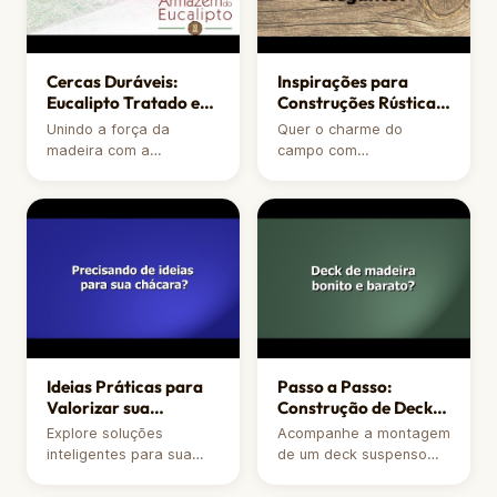
necessária para as
flores.
Cercas Duráveis:
Inspirações para
Eucalipto Tratado e
Construções Rústicas
Tela Fortinet
e Elegantes
Unindo a força da
Quer o charme do
madeira com a
campo com
segurança da tela
sofisticação? Confira
Fortinet, mostramos
uma seleção de projetos
como montar uma cerca
de construções rústicas
durável e com
que utilizam madeira
acabamento impecável
tratada para criar
para sua chácara ou
ambientes únicos,
propriedade rural.
acolhedores e de alto
padrão.
Ideias Práticas para
Passo a Passo:
Valorizar sua
Construção de Deck
Chácara ou Casa de
Suspenso em Pinus
Explore soluções
Acompanhe a montagem
Campo
Tratado
inteligentes para sua
de um deck suspenso
área externa. De cercas
em uma área de
a áreas de lazer, veja
restaurante. Entenda as