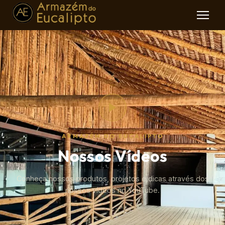
ARMAZÉM DO EUCALIPTO
Nossos Vídeos
Conheça nossos produtos, projetos e dicas através dos
nossos vídeos no YouTube.