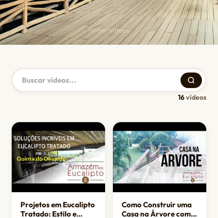
Home
›
Vídeos
16
vídeos
Projetos em Eucalipto
Como Construir uma
Tratado: Estilo e
Casa na Árvore com