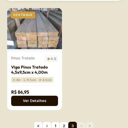
DESTAQUE
Pinus Tratado
4.9
Viga Pinus Tratado
4,5x9,5cm x 4,00m
C: 4m
L: 9.5cm
A: 4.5cm
R$ 86,95
Ver Detalhes
«
‹
1
2
3
›
»