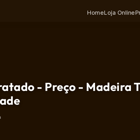
Home
Loja Online
P
ratado - Preço - Madeira 
dade
a