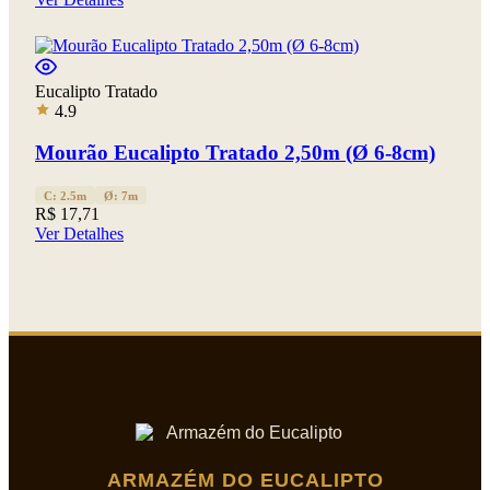
Eucalipto Tratado
4.9
Mourão Eucalipto Tratado 2,50m (Ø 6-8cm)
C: 2.5m
Ø: 7m
R$ 17,71
Ver Detalhes
ARMAZÉM DO EUCALIPTO