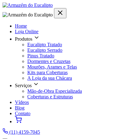
Home
Loja Online
Produtos
Eucalipto Tratado
Eucalipto Serrado
Pinus Tratado
Dormentes e Cruzetas
Mourões, Arames e Telas
Kits para Coberturas
A Loja da sua Chácara
Serviços
Mão-de-Obra Especializada
Coberturas e Estruturas
Vídeos
Blog
Contato
(11) 4159-7045