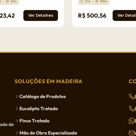
m
Ø: 9m
C: 7m
Ø: 19m
123,42
R$ 500,56
Ver Detalhes
Ver Deta
SOLUÇÕES EM MADEIRA
C
Catálogo de Produtos
Eucalipto Tratado
Pinus Tratado
tada de
Mão de Obra Especializada