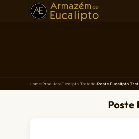
Home
›
Produtos
›
Eucalipto Tratado
›
Poste Eucalipto Tra
Poste 