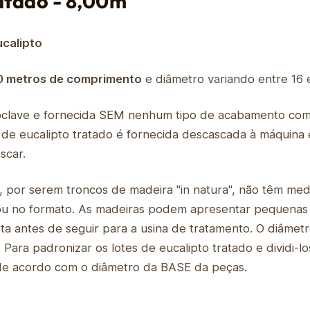
atado - 8,00m
calipto
0 metros de comprimento
e diâmetro variando entre 16 
oclave e fornecida SEM nenhum tipo de acabamento como 
a de eucalipto tratado é fornecida descascada à máquina
scar.
o, por serem troncos de madeira "in natura", não têm me
 ou no formato. As madeiras podem apresentar pequenas
sta antes de seguir para a usina de tratamento. O diâme
Para padronizar os lotes de eucalipto tratado e dividi
s de acordo com o diâmetro da BASE da peças.