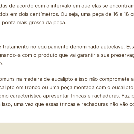
nadas de acordo com o intervalo em que elas se encontra
dois em dois centímetros. Ou seja, uma peça de 16 a 18 c
a ponta mais grossa da peça.
e tratamento no equipamento denominado autoclave. Es
gnando-a com o produto que vai garantir a sua preserv
e.
omuns na madeira de eucalipto e isso não compromete a
eucalipto em tronco ou uma peça montada com o eucalipto
omo característica apresentar trincas e rachaduras. Faz
sso, uma vez que essas trincas e rachaduras não vão c