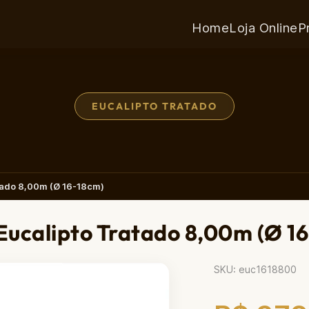
Home
Loja Online
P
EUCALIPTO TRATADO
tado 8,00m (Ø 16-18cm)
Eucalipto Tratado 8,00m (Ø 1
SKU: euc1618800