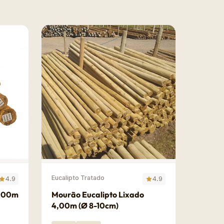
Eucalipto Tratado
4.9
4.9
7,00m
Mourão Eucalipto Lixado
4,00m (Ø 8-10cm)