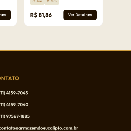
C: 4m
Ø: 9m
R$ 81,86
lhes
Ver Detalhes
ONTATO
(11) 4159-7045
(11) 4159-7040
(11) 97567-1885
contato@armazemdoeucalipto.com.br