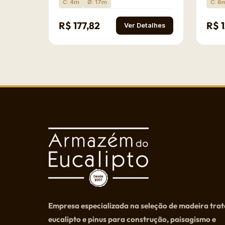
C: 4m
Ø: 17m
C: 6
R$ 177,82
R$ 
Ver Detalhes
Empresa especializada na seleção de madeira tra
eucalipto e pinus para construção, paisagismo e