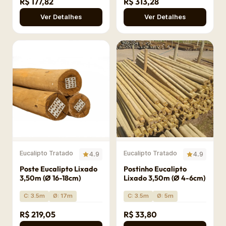
R$ 177,82
R$ 313,28
Ver Detalhes
Ver Detalhes
Eucalipto Tratado
Eucalipto Tratado
4.9
4.9
Poste Eucalipto Lixado
Postinho Eucalipto
3,50m (Ø 16-18cm)
Lixado 3,50m (Ø 4-6cm)
C: 3.5m
Ø: 17m
C: 3.5m
Ø: 5m
R$ 219,05
R$ 33,80