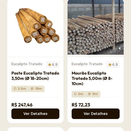
Eucalipto Tratado
Eucalipto Tratado
4.9
4.9
Poste Eucalipto Tratado
Mourão Eucalipto
3,50m (Ø 18-20cm)
Tratado 5,00m (Ø 8-
10cm)
C: 3.5m
Ø: 19m
C: 5m
Ø: 9m
R$ 247,46
R$ 72,23
Ver Detalhes
Ver Detalhes