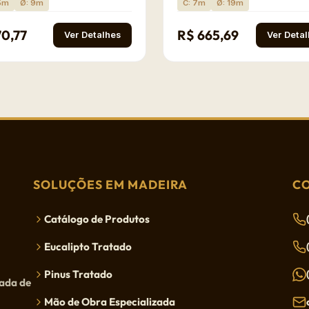
.5m
Ø: 9m
C: 7m
Ø: 19m
70,77
R$ 665,69
Ver Detalhes
Ver Deta
SOLUÇÕES EM MADEIRA
C
Catálogo de Produtos
Eucalipto Tratado
Pinus Tratado
tada de
Mão de Obra Especializada