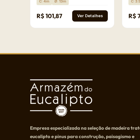
C: 4m
Ø: 13m
C: 3
R$ 101,87
R$ 
Ver Detalhes
Empresa especializada na seleção de madeira tra
eucalipto e pinus para construção, paisagismo e