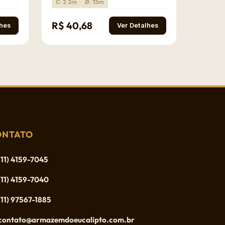
C: 2.2m
Ø: 13m
R$ 40,68
lhes
Ver Detalhes
ONTATO
(11) 4159-7045
(11) 4159-7040
(11) 97567-1885
contato@armazemdoeucalipto.com.br