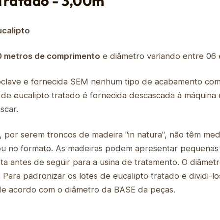
Tratado - 3,00m
calipto
0 metros de comprimento
e diâmetro variando entre 06 
oclave e fornecida SEM nenhum tipo de acabamento como 
a de eucalipto tratado é fornecida descascada à máquina
scar.
o, por serem troncos de madeira "in natura", não têm me
 ou no formato. As madeiras podem apresentar pequenas
sta antes de seguir para a usina de tratamento. O diâme
Para padronizar os lotes de eucalipto tratado e dividi
s de acordo com o diâmetro da BASE da peças.