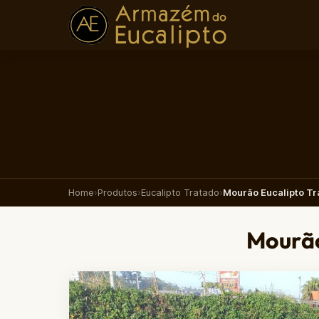
Home
›
Produtos
›
Eucalipto Tratado
›
Mourão Eucalipto T
Mourão