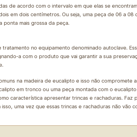
nadas de acordo com o intervalo em que elas se encontra
dois em dois centímetros. Ou seja, uma peça de 06 a 08 c
na ponta mais grossa da peça.
e tratamento no equipamento denominado autoclave. Es
gnando-a com o produto que vai garantir a sua preserv
e.
omuns na madeira de eucalipto e isso não compromete a
eucalipto em tronco ou uma peça montada com o eucalipto
omo característica apresentar trincas e rachaduras. Faz
sso, uma vez que essas trincas e rachaduras não vão c