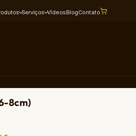
rodutos
Serviços
Vídeos
Blog
Contato
 6-8cm)