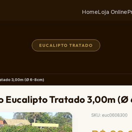
Home
Loja Online
P
EUCALIPTO TRATADO
ratado 3,00m (Ø 6-8cm)
 Eucalipto Tratado 3,00m (Ø
SKU: euc0608300