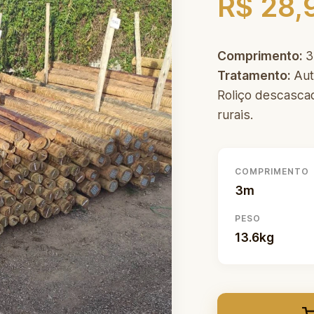
R$ 28,
Comprimento:
3
Tratamento:
Aut
Roliço descascad
rurais.
COMPRIMENTO
3m
PESO
13.6kg