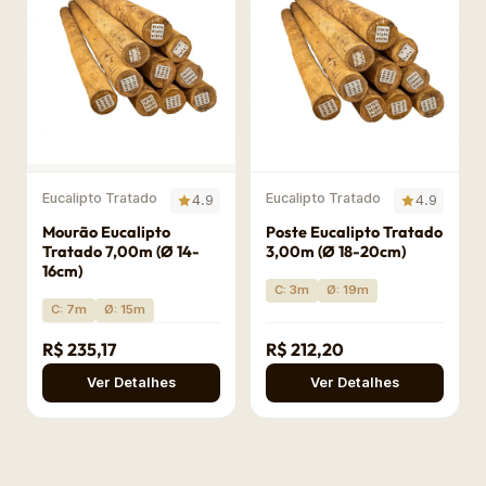
Eucalipto Tratado
Eucalipto Tratado
4.9
4.9
Mourão Eucalipto
Poste Eucalipto Tratado
Tratado 7,00m (Ø 14-
3,00m (Ø 18-20cm)
16cm)
C: 3m
Ø: 19m
C: 7m
Ø: 15m
R$ 235,17
R$ 212,20
Ver Detalhes
Ver Detalhes