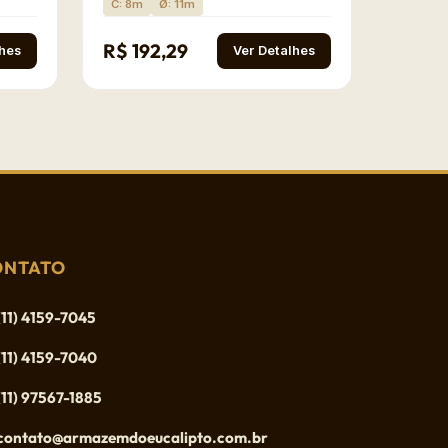
C: 8m
Ø: 11m
R$ 192,29
lhes
Ver Detalhes
ONTATO
(11) 4159-7045
(11) 4159-7040
(11) 97567-1885
contato@armazemdoeucalipto.com.br