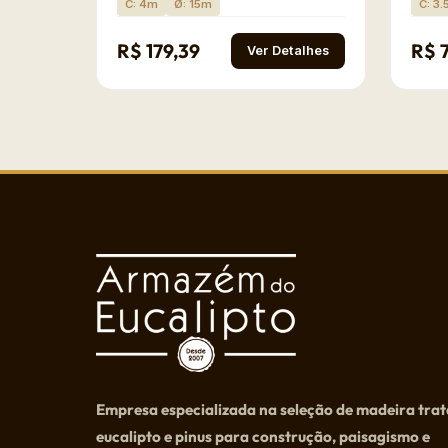
C: 4m
Ø: 15m
C: 3
R$ 179,39
R$ 
Ver Detalhes
Empresa especializada na seleção de madeira tra
eucalipto e pinus para construção, paisagismo e