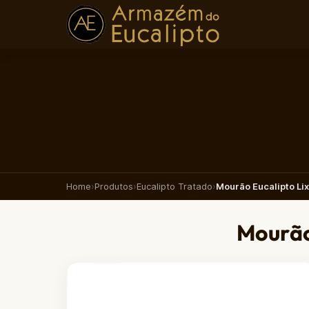
Home
›
Produtos
›
Eucalipto Tratado
›
Mourão Eucalipto Li
Mourão