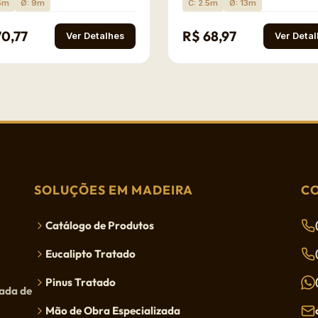
.5m
Ø: 9m
C: 2.5m
Ø: 13m
70,77
R$ 68,97
Ver Detalhes
Ver Deta
SOLUÇÕES EM MADEIRA
C
Catálogo de Produtos
Eucalipto Tratado
Pinus Tratado
tada de
Mão de Obra Especializada