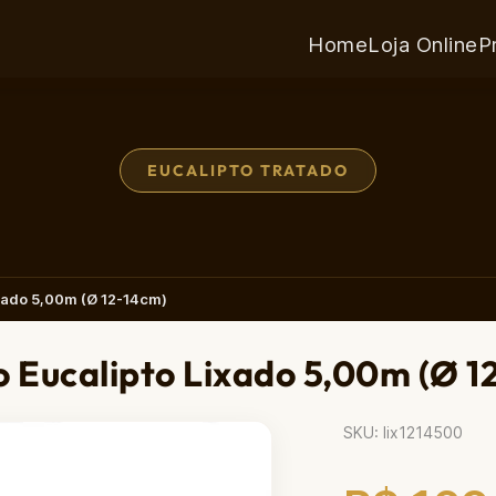
Home
Loja Online
P
EUCALIPTO TRATADO
xado 5,00m (Ø 12-14cm)
 Eucalipto Lixado 5,00m (Ø 1
SKU: lix1214500