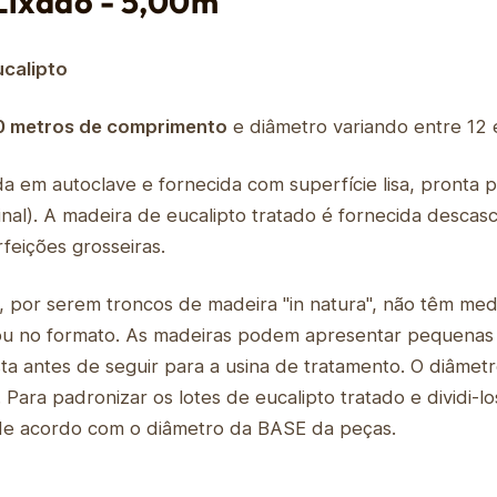
Lixado - 5,00m
calipto
0 metros de comprimento
e diâmetro variando entre 12 
ada em autoclave e fornecida com superfície lisa, pronta 
nal). A madeira de eucalipto tratado é fornecida desca
feições grosseiras.
o, por serem troncos de madeira "in natura", não têm me
 ou no formato. As madeiras podem apresentar pequenas
sta antes de seguir para a usina de tratamento. O diâme
Para padronizar os lotes de eucalipto tratado e dividi
s de acordo com o diâmetro da BASE da peças.