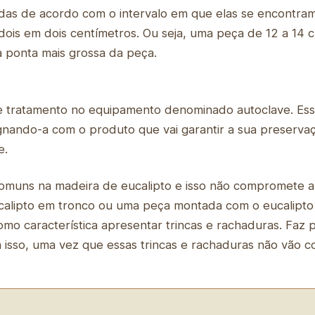
nadas de acordo com o intervalo em que elas se encontra
dois em dois centímetros. Ou seja, uma peça de 12 a 14 c
a ponta mais grossa da peça.
e tratamento no equipamento denominado autoclave. Es
gnando-a com o produto que vai garantir a sua preserv
e.
omuns na madeira de eucalipto e isso não compromete a
eucalipto em tronco ou uma peça montada com o eucalipto
omo característica apresentar trincas e rachaduras. Faz
sso, uma vez que essas trincas e rachaduras não vão c