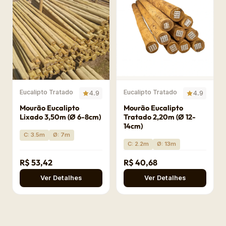
Eucalipto Tratado
Eucalipto Tratado
4.9
4.9
Mourão Eucalipto
Mourão Eucalipto
Lixado 3,50m (Ø 6-8cm)
Tratado 2,20m (Ø 12-
14cm)
C: 3.5m
Ø: 7m
C: 2.2m
Ø: 13m
R$ 53,42
R$ 40,68
Ver Detalhes
Ver Detalhes