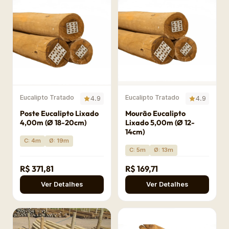
Eucalipto Tratado
Eucalipto Tratado
4.9
4.9
Poste Eucalipto Lixado
Mourão Eucalipto
4,00m (Ø 18-20cm)
Lixado 5,00m (Ø 12-
14cm)
C: 4m
Ø: 19m
C: 5m
Ø: 13m
R$ 371,81
R$ 169,71
Ver Detalhes
Ver Detalhes