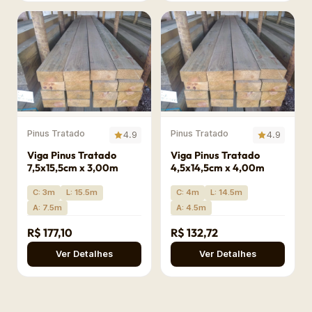
Pinus Tratado
Pinus Tratado
4.9
4.9
Viga Pinus Tratado
Viga Pinus Tratado
7,5x15,5cm x 3,00m
4,5x14,5cm x 4,00m
C: 3m
L: 15.5m
C: 4m
L: 14.5m
A: 7.5m
A: 4.5m
R$ 177,10
R$ 132,72
Ver Detalhes
Ver Detalhes