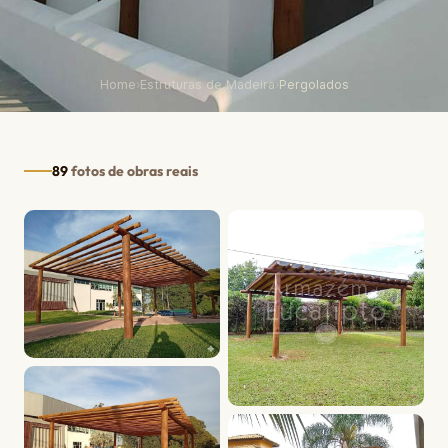
Home
›
Estruturas de Madeira
›
Pergolados
89
fotos de obras reais