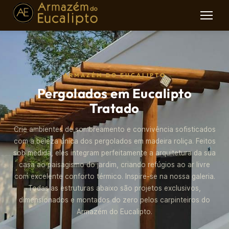
ARMAZÉM DO EUCALIPTO
Pergolados em Eucalipto
Tratado
Crie ambientes de sombreamento e convivência sofisticados
com a beleza única dos pergolados em madeira roliça. Feitos
sob medida, eles integram perfeitamente a arquitetura da sua
casa ao paisagismo do jardim, criando refúgios ao ar livre
com excelente conforto térmico. Inspire-se na nossa galeria.
Todas as estruturas abaixo são projetos exclusivos,
dimensionados e montados do zero pelos carpinteiros do
Armazém do Eucalipto.