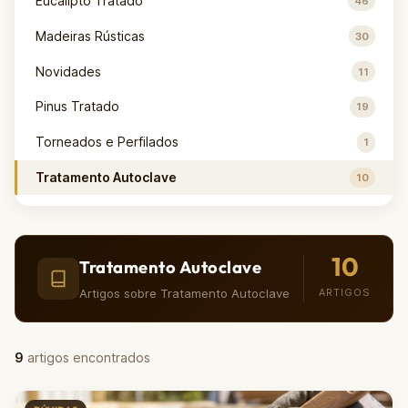
Eucalipto Tratado
46
Madeiras Rústicas
30
Novidades
11
Pinus Tratado
19
Torneados e Perfilados
1
Tratamento Autoclave
10
10
Tratamento Autoclave
Artigos sobre Tratamento Autoclave
ARTIGOS
9
artigos encontrados