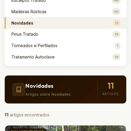
Eucalipto Tratado
46
Madeiras Rústicas
30
Novidades
11
Pinus Tratado
19
Torneados e Perfilados
1
Tratamento Autoclave
10
11
Novidades
Artigos sobre Novidades
ARTIGOS
11
artigos encontrados