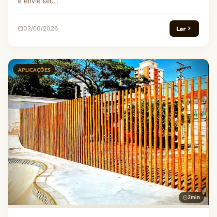
e envie seu...
Ler
03/06/2026
APLICAÇÕES
2min