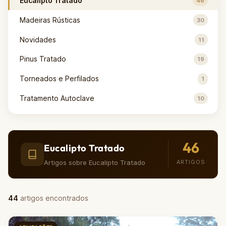
Eucalipto Tratado
46
Madeiras Rústicas
30
Novidades
11
Pinus Tratado
19
Torneados e Perfilados
1
Tratamento Autoclave
10
46
Eucalipto Tratado
Artigos sobre Eucalipto Tratado
ARTIGOS
44
artigos encontrados