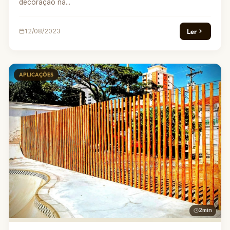
decoração na...
Ler
12/08/2023
APLICAÇÕES
2min