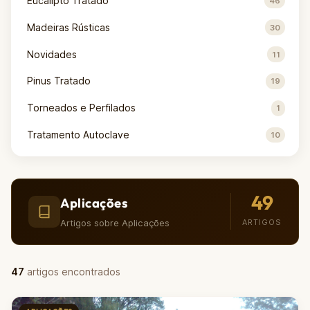
Eucalipto Tratado
46
Madeiras Rústicas
30
Novidades
11
Pinus Tratado
19
Torneados e Perfilados
1
Tratamento Autoclave
10
49
Aplicações
Artigos sobre Aplicações
ARTIGOS
47
artigos encontrados