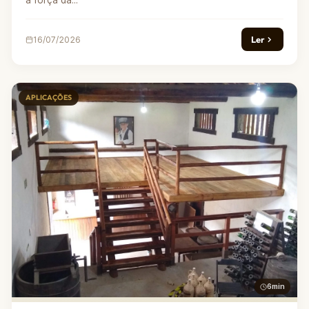
a força da...
Ler
16/07/2026
APLICAÇÕES
6min