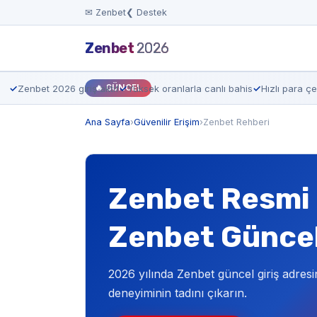
✉ Zenbet
❮ Destek
Zenbet
2026
nbet 2026 giriş aktif
Yüksek oranlarla canlı bahis
Hızlı para çekme ga
🔥 GÜNCEL
Ana Sayfa
›
Güvenilir Erişim
›
Zenbet Rehberi
Zenbet Resmi 
Zenbet Güncel 
2026 yılında Zenbet güncel giriş adresi
deneyiminin tadını çıkarın.