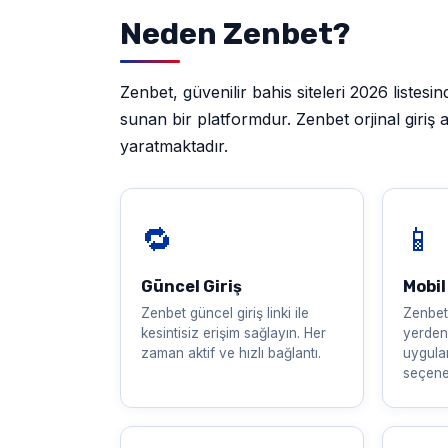
Neden Zenbet?
Zenbet, güvenilir bahis siteleri 2026 listesin
sunan bir platformdur. Zenbet orjinal giriş a
yaratmaktadır.
🔁
📱
Güncel Giriş
Mobi
Zenbet güncel giriş linki ile
Zenbet 
kesintisiz erişim sağlayın. Her
yerden
zaman aktif ve hızlı bağlantı.
uygula
seçenek