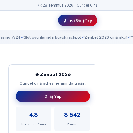
🕒 28 Temmuz 2026 - Güncel Giriş
Şimdi Giriş
Yap
7/24
Slot oyunlarında büyük jackpot
Zenbet 2026 giriş aktif
Yüksek o
🔥 Zenbet 2026
Güncel giriş adresine anında ulaşın.
Giriş Yap
4.8
8.542
Kullanıcı Puanı
Yorum