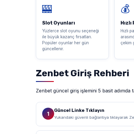
🎰
💰
Slot Oyunları
Hızlı
Yüzlerce slot oyunu seçeneği
Hızlı p
ile büyük kazanç fırsatları.
arasınd
Popüler oyunlar her gün
çekim g
güncellenir.
Zenbet Giriş Rehberi
Zenbet güncel giriş işlemini 5 basit adımda 
Güncel Linke Tıklayın
1
Yukarıdaki güvenli bağlantıya tıklayarak Ze